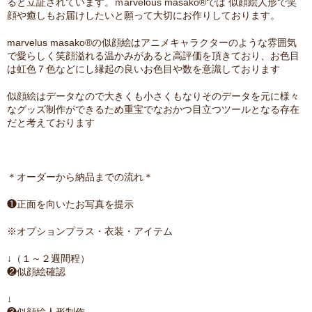
ると立証されています。ｍarvelous masako®では 似顔絵人形で笑
顔や癒しもお届けしたいと願って大切にお作りしております。
marvelus masako®の似顔絵はアニメキャラクターのような雰囲気
で愛らしく笑顔溢れる温かみがあると高評価を頂きており、お色目
は虹色７色などにし縁起の良いお色目や数を意識しております
似顔絵はデータなので大きくも小さくもなりそのデータを元に様々
なグッズ制作ができるため重宝でなおかつ目立つツールとなる存在
だと考えております
＊オーダーから納品までの流れ＊
❶正面を向いたお写真を提示
※オプションプラス・衣装・アイテム
↓（１～２週間程）
❷似顔絵確認
↓
❸似顔絵人形制作