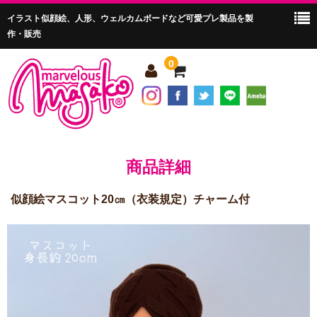
イラスト似顔絵、人形、ウェルカムボードなど可愛プレ製品を製
作・販売
0
ホーム
マーベラスマサコって？
商品詳細
商品紹介
似顔絵マスコット20㎝（衣装規定）チャーム付
会社案内
購入ガイド
お問い合わせ