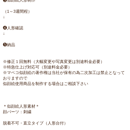
（1～3週間程）
↓
❹人形確認
↓
❺納品
※修正１回無料（大幅変更や写真変更は別途料金必要）
※特急仕上げ対応可（別途料金必要）
※マベコ似顔絵の著作権は当社が保有の為二次加工は禁止となって
おりますので
似顔絵使用商品を制作する場合はご相談下さい
＊似顔絵人形素材＊
顔パーツ：刺繍
脱着不可・直立タイプ（人形台付）