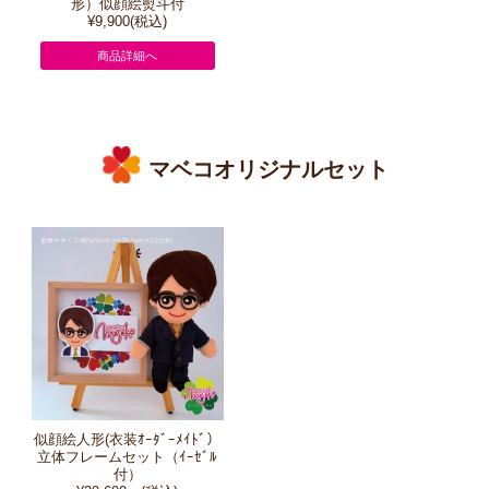
形）似顔絵熨斗付
¥9,900(税込)
商品詳細へ
マベコオリジナルセット
似顔絵人形(衣装ｵｰﾀﾞｰﾒｲﾄﾞ）
立体フレームセット（ｲｰｾﾞﾙ
付）