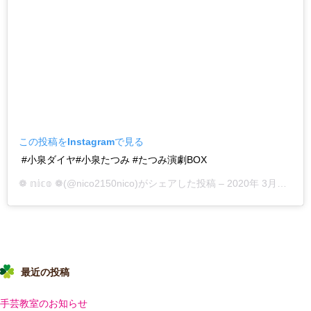
この投稿をInstagramで見る
#小泉ダイヤ#小泉たつみ #たつみ演劇BOX
❁ 𝕟𝕚𝕔𝕠 ❁
(@nico2150nico)がシェアした投稿 –
2020年 3月月4日午前5時08分PST
最近の投稿
手芸教室のお知らせ